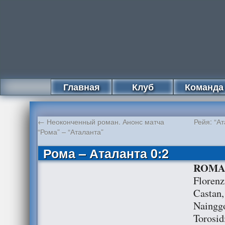
Главная
Клуб
Команда
←
Неоконченный роман. Анонс матча
Рейя: “А
“Рома” – “Аталанта”
Рома – Аталанта 0:2
ROM
Florenz
Castan,
Nainggo
Torosid