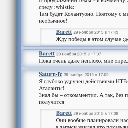
среду :whistle:
Там будет Колантуоно. Поэтому с м
необычное!
Barett
29 ноября 2015 в 17:43
Жду победы в этом случае :g
Barett
29 ноября 2015 в 17:07
Пока очень даже неплохо, мне опре
Saturn-fc
29 ноября 2015 в 17:05
Я глубоко удручен действиями НТ
Аталанты!
Знал бы – откомментил. А так, без п
получится
Barett
29 ноября 2015 в 17:08
Они вообще планировали нас
в записи увидел что показыва