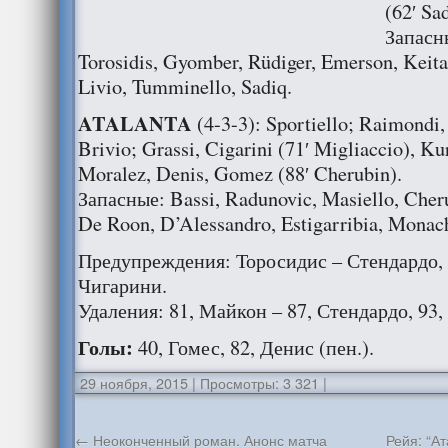
(62′ Sad
Запасны
Torosidis, Gyomber, Rüdiger, Emerson, Keita
Livio, Tumminello, Sadiq.
ATALANTA
(4-3-3): Sportiello; Raimondi, 
Brivio; Grassi, Cigarini (71′ Migliaccio), Ku
Moralez, Denis, Gomez (88′ Cherubin).
Запасные: Bassi, Radunovic, Masiello, Cheru
De Roon, D’Alessandro, Estigarribia, Monach
Предупреждения: Торосидис – Стендардо, 
Чигарини.
Удаления: 81, Майкон – 87, Стендардо, 93,
Голы:
40, Гомес, 82, Денис (пен.).
29 ноября, 2015
|
Просмотры: 3 321
|
←
Неоконченный роман. Анонс матча
Рейя: “А