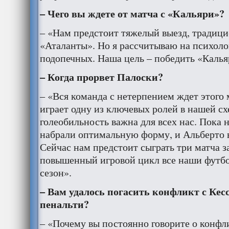
– Чего вы ждете от матча с «Кальяри»?
– «Нам предстоит тяжелый выезд, традиц
«Аталанты». Но я рассчитываю на психол
подопечных. Наша цель – победить «Калья
– Когда прорвет Палоски
?
– «Вся команда с нетерпением ждет этого
играет одну из ключевых ролей в нашей схе
голеобильность важна для всех нас. Пока 
набрали оптимальную форму, и Альберто в
Сейчас нам предстоит сыграть три матча з
повышенный игровой цикл все наши футбо
сезон».
– Вам удалось погасить конфликт с Кесс
пенальти?
– «Почему вы постоянно говорите о конфл