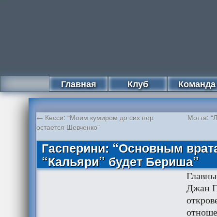
Главная
Клуб
Команда
←
Кесси: “Моим кумиром до сих пор
Мотта: “
остается Шевченко”
Гасперини: “Основным врата
“Кальяри” будет Бериша”
Главны
Джан П
откров
отноше