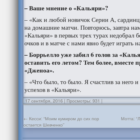
– Ваше мнение о «Кальяри»
?
– «Как и любой новичок Серии А, сардинцы
на домашние матчи. Повторюсь, завтра на
«Кальяри» в первых трех турах недобрал 
очков и в матче с нами явно будет играть н
– Боррьелло уже забил 6 голов за «Каль
оставить его летом? Тем более, вместе 
«Дженоа».
– «Что было, то было. Я счастлив за него 
успехов в «Кальяри».
17 сентября, 2016
|
Просмотры: 931
|
←
Кесси: “Моим кумиром до сих пор
Мотта: “
остается Шевченко”