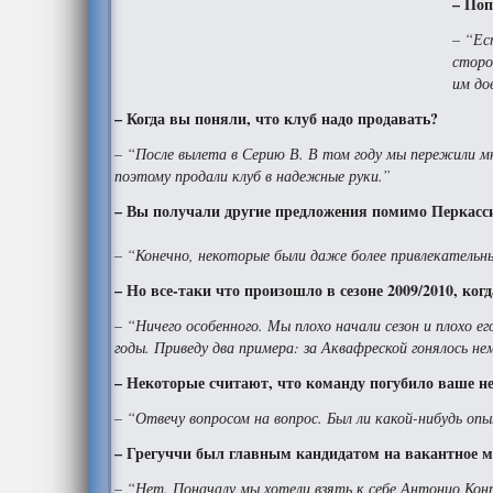
– Поп
– “Ес
сторо
им до
– Когда вы поняли, что клуб надо продавать?
– “После вылета в Серию В. В том году мы пережили 
поэтому продали клуб в надежные руки.”
– Вы получали другие предложения помимо Перкасс
– “Конечно, некоторые были даже более привлекательны
– Но все-таки что произошло в сезоне 2009/2010, ко
– “Ничего особенного. Мы плохо начали сезон и плохо е
годы. Приведу два примера: за Аквафреской гонялось не
– Некоторые считают, что команду погубило ваше н
– “Отвечу вопросом на вопрос. Был ли какой-нибудь оп
– Грегуччи был главным кандидатом на вакантное м
– “Нет. Поначалу мы хотели взять к себе Антонио Конте