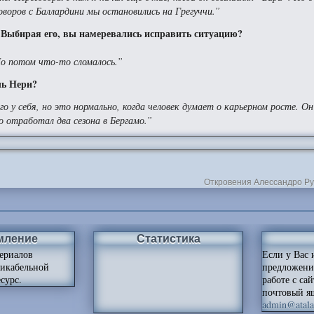
воров с Баллардини мы остановились на Грегуччи.”
а. Выбирая его, вы намеревались исправить ситуацию?
Но потом что-то сломалось.”
ль Нери?
о у себя, но это нормально, когда человек думает о карьерном росте. О
о отработал два сезона в Бергамо.”
Откровения Алессандро Ру
мление
Статистика
ериалов
Если у Вас 
ликабельной
предложени
сурс.
работе с са
почтовый я
admin@atalan