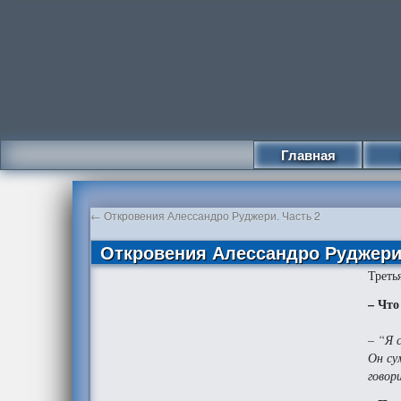
Главная
←
Откровения Алессандро Руджери. Часть 2
Откровения Алессандро Руджери.
Треть
– Что
– “Я 
Он су
говор