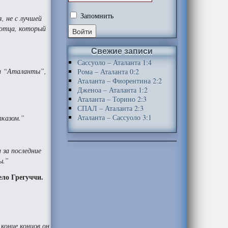
Запомнить
, не с лучшей
 отца, который
Свежие записи
Сассуоло – Аталанта 1:4
ии “Аталанты”,
Рома – Аталанта 0:2
Аталанта – Фиорентина 2:2
Дженоа – Аталанта 1:2
Аталанта – Торино 2:3
СПАЛ – Аталанта 2:3
Аталанта – Сассуоло 3:1
тказом.”
 за последние
ы.”
ло Грегуччи.
 конце концов он