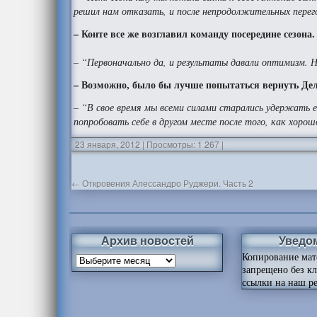
решил нам отказать, и после непродолжительных перего
– Конте все же возглавил команду посередине сезон
– “Первоначально да, и результаты давали оптимизм. 
– Возможно, было бы лучше попытаться вернуть Де
– “В свое время мы всеми силами старались удержать ег
попробовать себе в другом месте после того, как хорош
23 января, 2012
|
Просмотры: 1 267
|
←
Откровения Алессандро Руджери. Часть 2
Архив новостей
Уведо
Копирование мат
запрещено без к
ссылки на наш ре