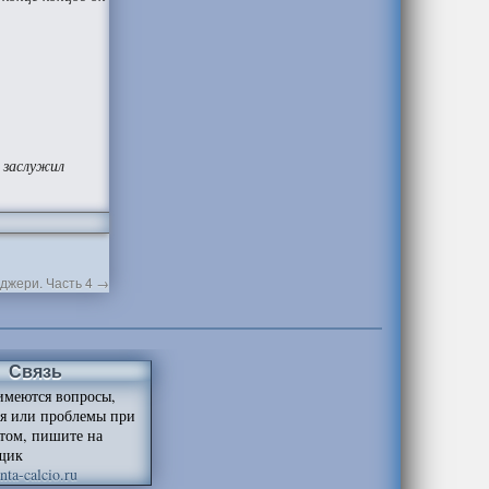
н заслужил
джери. Часть 4
→
Связь
имеются вопросы,
я или проблемы при
йтом, пишите на
щик
ta-calcio.ru