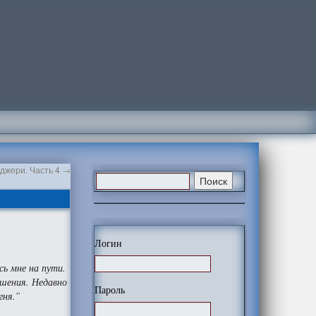
джери. Часть 4
→
Логин
сь мне на пути.
ошения. Недавно
Пароль
гня.”