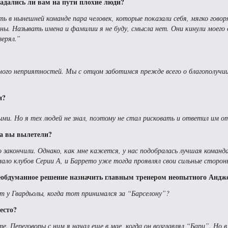
адались ли вам на пути плохие люди?
ть в нынешней команде пара человек, которые показали себя, мягко говоря
ны. Называть имена и фамилии я не буду, смысла нет. Они кинули моего
верял.”
много неприятностей. Мы с отцом заботимся прежде всего о благополуч
и?
ми. Но я тех людей не знал, поэтому не стал рисковать и ответил им о
гда вы вылетели?
го закончили. Однако, как мне кажется, у нас подобралась лучшая команда
мало клубов Серии А, и Баррето уже тогда проявлял свои сильные сторон
еобдуманное решение назначить главным тренером неопытного Андже
ыт у Гвардьолы, когда тот принимался за “Барселону”?
есто?
. Переговоры с ним я начал еще в мае, когда он возглавлял “Бари”. Но в