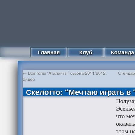
Главная
Клуб
Команда
←
Все голы “Аталанты” сезона 2011/2012.
Стендар
Видео
Скелотто: “Мечтаю играть в 
Полуз
Эсекье
что ме
оказать
этом н