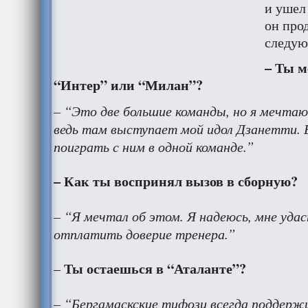
и ушел 
он про
следую
– Ты м
“Интер” или “Милан”?
– “Это две большие команды, но я мечтаю
ведь там выступает мой идол Дзанетти. 
поиграть с ним в одной команде.”
– Как ты воспринял вызов в сборную?
– “Я мечтал об этом. Я надеюсь, мне удас
отплатить доверие тренера.”
Ты остаешься в “Аталанте”?
–
– “Бергамаскские тифози всегда поддержи