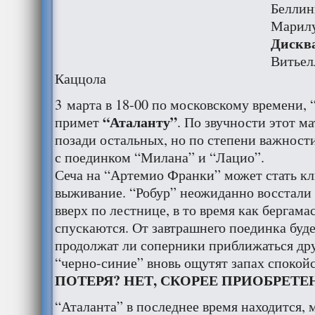
Беллин
Марил
Дискв
Витьел
Каццола
3 марта в 18-00 по московскому времени, 
“Аталанту”
примет
. По звучности этот м
позади остальных, но по степени важност
с поединком “Милана” и “Лацио”.
Сеча на “Артемио Франки” может стать кл
выживание. “Робур” неожиданно восстали 
вверх по лестнице, в то время как бергама
спускаются. От завтрашнего поединка буде
продолжат ли соперники приближаться дру
“черно-синие” вновь ощутят запах спокойс
ПОТЕРЯ? НЕТ, СКОРЕЕ ПРИОБРЕТЕ
“Аталанта” в последнее время находится, мя