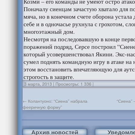
Козми – его команды не умеют остро атако
Поначалу сиенцам зачастую хватало для по
мяча, но в конечном счете оборона устала
себе и в одночасье рухнула с грохотом, с
многоэтажный дом.
Несмотря на последовавшую в конце перво
поражений подряд, Серсе построил “Сиен
который усовершенствовал Якини. Экс-на
сумел поднять командную игру в атаке на 
этом восстановить впечатляющую для аут
строгость в защите.
3 марта, 2013
|
Просмотры: 1 336
|
←
Колантуоно: “Сиена” набрала
“Сиена” 
фееричную форму”
Архив новостей
Уведомл