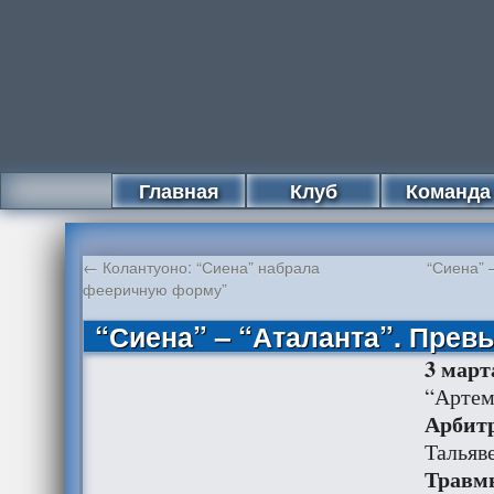
Главная
Клуб
Команда
←
Колантуоно: “Сиена” набрала
“Сиена” 
фееричную форму”
“Сиена” – “Аталанта”. Превь
3 марта
“Артем
Арбит
Тальяв
Травм