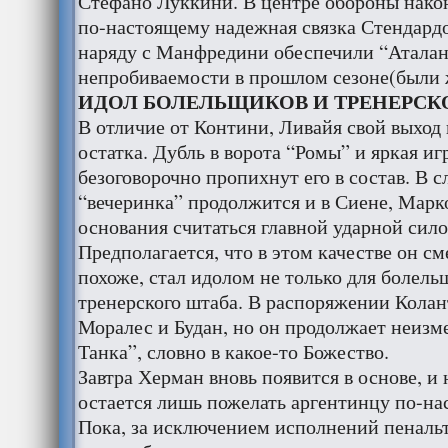
Стефано Луккини. В центре обороны нако
по-настоящему надежная связка Стендард
наряду с Манфредини обеспечили “Аталант
непробиваемости в прошлом сезоне(были ж
ИДОЛ БОЛЕЛЬЩИКОВ И ТРЕНЕРСК
В отличие от Контини, Ливайя свой выход 
остатка. Дубль в ворота “Ромы” и яркая иг
безоговорочно пропихнут его в состав. В с
“вечеринка” продолжится и в Сиене, Марко
основания считаться главной ударной сил
Предполагается, что в этом качестве он с
похоже, стал идолом не только для болельщ
тренерского штаба. В распоряжении Колан
Моралес и Будан, но он продолжает неизм
Танка”, словно в какое-то Божество.
Завтра Херман вновь появится в основе, и
остается лишь пожелать аргентинцу по-на
Пока, за исключением исполнений пеналь