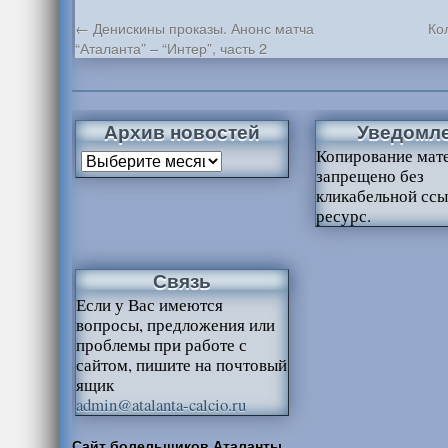
←
Денискины проказы. Анонс матча
Ко
“Аталанта” – “Интер”, часть 2
Архив новостей
Уведомл
Копирование мат
запрещено без
кликабельной ссы
ресурс.
Связь
Если у Вас имеются
вопросы, предложения или
проблемы при работе с
сайтом, пишите на почтовый
ящик
admin@atalanta-calcio.ru
Сайт болельщиков Аталанты