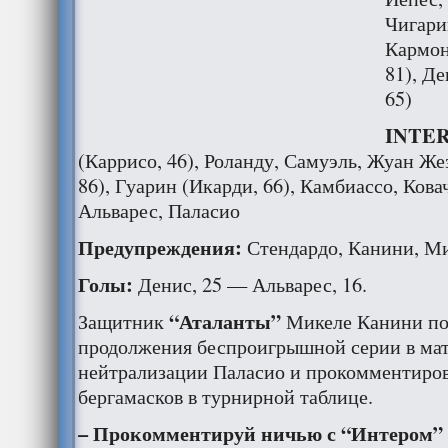
Чигарин
Кармон
81), Д
65)
INTER 
(Каррисо, 46), Роланду, Самуэль, Жуан Же
86), Гуарин (Икарди, 66), Камбиассо, Кова
Альварес, Паласио
Предупреждения:
Стендардо, Канини, М
Голы:
Денис, 25 — Альварес, 16.
“Аталанты”
Защитник
Микеле Канини по
продолжения беспроигрышной серии в мат
нейтрализации Паласио и прокомментиро
бергамасков в турнирной таблице.
– Прокомментируй ничью с “Интером” и