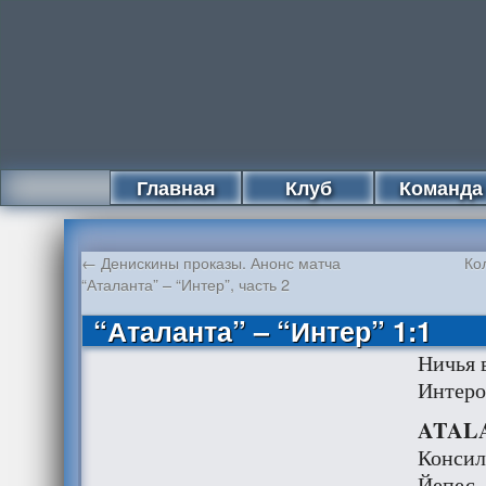
Главная
Клуб
Команда
←
Денискины проказы. Анонс матча
Ко
“Аталанта” – “Интер”, часть 2
“Аталанта” – “Интер” 1:1
Ничья 
Интеро
ATALA
Консил
Йепес,