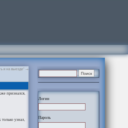
ь и на выезде”
→
кже признался,
Логин
Пароль
 только узнал,