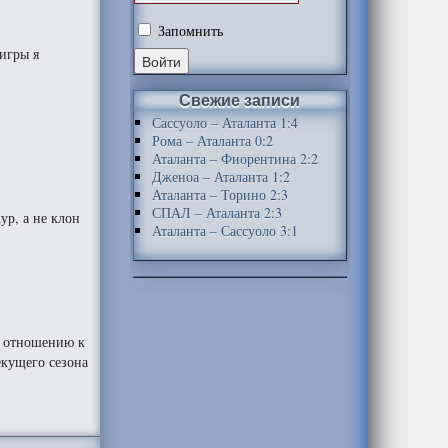
Запомнить
игры я
Свежие записи
Сассуоло – Аталанта 1:4
Рома – Аталанта 0:2
Аталанта – Фиорентина 2:2
Дженоа – Аталанта 1:2
Аталанта – Торино 2:3
СПАЛ – Аталанта 2:3
ур, а не клон
Аталанта – Сассуоло 3:1
о отношению к
екущего сезона