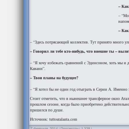
– Как
– “Мо
напом
– Как
– “Здесь потрясающий коллектив. Тут принято много ул
– Говорил ли тебе кто-нибудь, что внешне ты – выл
– “Я хочу избежать сравнений с Эдинсоном, хоть мы и 
Кавани”.
– Твои планы на будущее?
– “Я хотел бы не один год отыграть в Серии А. Именно
Стоит отметить, что в нынешнее трансферное окно Ат
прошлом сезоне, когда было приобретено действительн
пришелся по душе.
Источник: tuttoatalanta.com
7 февраля, 2014
|
Просмотры: 1 338
|