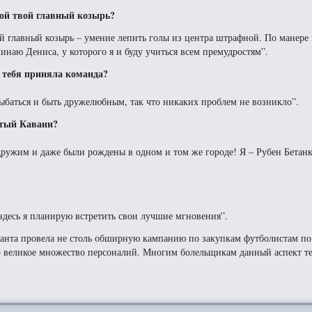
ой твой главный козырь?
й главный козырь – умение лепить голы из центра штрафной. По манере 
инаю Дениса, у которого я и буду учиться всем премудростям”.
 тебя приняла команда?
ыбаться и быть дружелюбным, так что никаких проблем не возникло”.
итый Кавани?
дружим и даже были рождены в одном и том же городе! Я – Рубен Бетанк
 здесь я планирую встретить свои лучшие мгновения”.
аланта провела не столь обширную кампанию по закупкам футболистам п
о великое множество персоналий. Многим болельщикам данный аспект т