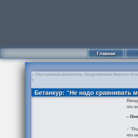
Главная
←
Расстроенная виолончель. Представление Марсело Эсти
3
Бетанкур: “Не надо сравнивать м
Напа
что х
– Поч
– “По
что о