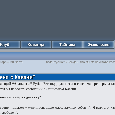
Клуб
Команда
Таблица
Эксклюзив
гаррибии, часть
Колантуоно: “Убеждён, что мы можем побеждат
еня с Кавани”
“Аталанты”
дающий
Рубен Бетанкур рассказал о своей манере игры, а та
отел бы избежать сравнений с Эдинсоном Кавани.
ему ты выбрал девятку?
д этим номером у меня произошло масса важных событий. Я взял его, как
н свободен”.