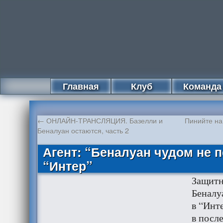
Главная
Клуб
Команда
←
ОНЛАЙН-ТРАНСЛЯЦИЯ. Базелли и
Пинийте на
Беналуан остаются, часть 2
Агент: “Беналуан чудом не 
“Интер”
Защит
Беналу
в “Инте
в посл