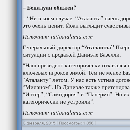
– Беналуан обижен?
– “Ни в коем случае. “Аталанта” очень до
это очень ценит. Йоан выглядит счастливы
Источник: tuttoatalanta.com
“Аталанты”
Генеральный директор
Пьерп
ситуации с продажей Даниэле Базелли.
“Наш президент категорически отказался 
ключевых игроков зимой. Тем не менее Ба
“Аталанту” летом. У нас есть устная дого
“Миланом”. На Даниэле также претендова
“Интер”, “Сампдория” и “Палермо”. Но их
категорически не устроили”.
Источник: tuttoatalanta.com
3 февраля, 2015
|
Просмотры: 1 058
|